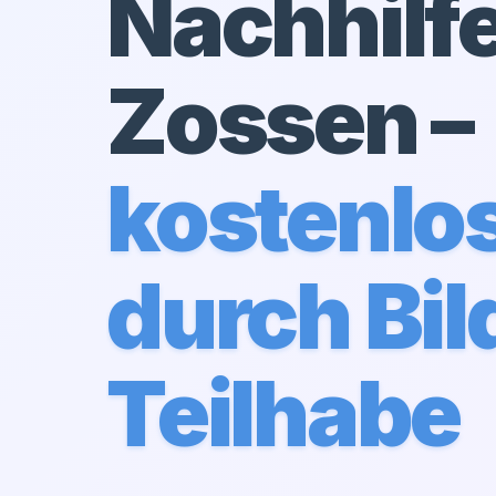
Nachhilfe
Zossen
–
kostenlo
durch Bil
Teilhabe