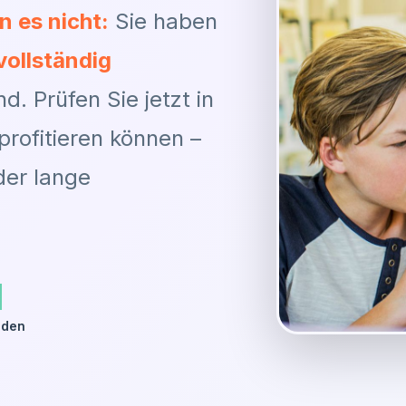
 es nicht:
Sie haben
vollständig
nd. Prüfen Sie jetzt in
rofitieren können –
der lange
l
nden