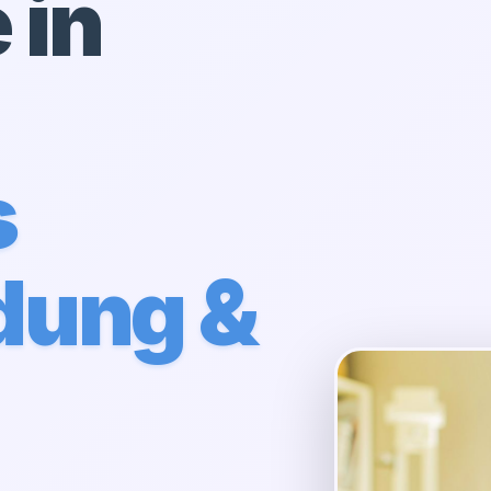
 in
s
dung &