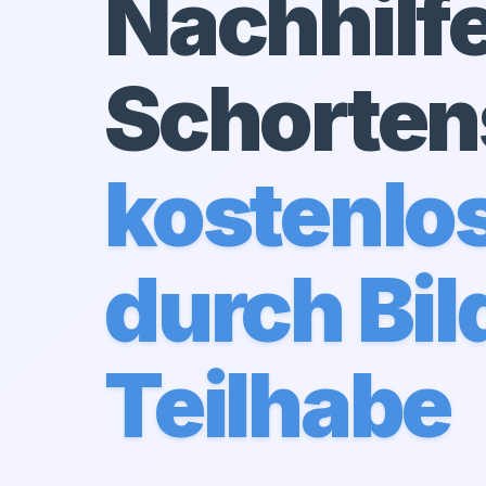
Nachhilfe
Schorten
kostenlo
durch Bil
Teilhabe