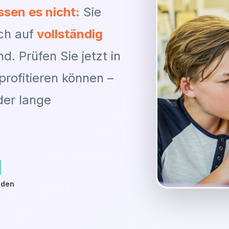
sen es nicht:
Sie
ch auf
vollständig
nd. Prüfen Sie jetzt in
rofitieren können –
der lange
l
nden