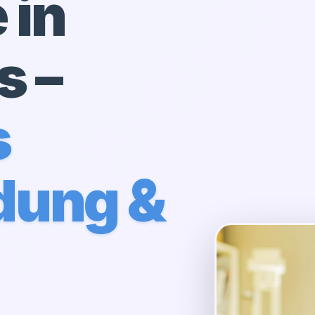
 in
s
–
s
dung &