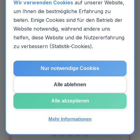
Wir verwenden Cookies
auf unserer Website,
⚡
um Ihnen die bestmögliche Erfahrung zu
bieten. Einige Cookies sind für den Betrieb der
Website notwendig, während andere uns
helfen, diese Website und die Nutzererfahrung
Schnelle Vermittlung
zu verbessern (Statistik-Cookies).
Meist erhalten Sie innerhalb von 24–
48 Stunden eine Rückmeldung
von
Nur notwendige Cookies
einem Institut in
Germering
. Keine langen
Wartezeiten.
Alle ablehnen
Alle akzeptieren
Mehr Informationen
★★★★★